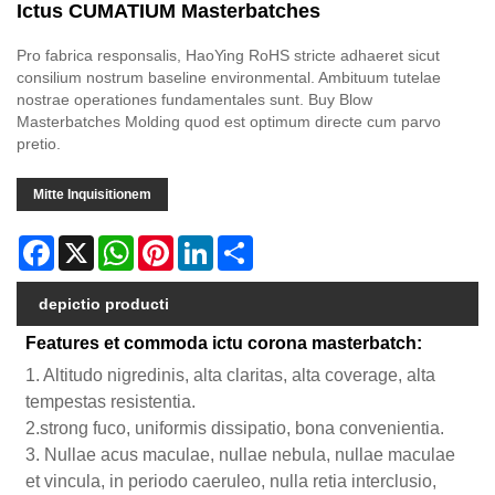
Ictus CUMATIUM Masterbatches
Pro fabrica responsalis, HaoYing RoHS stricte adhaeret sicut
consilium nostrum baseline environmental. Ambituum tutelae
nostrae operationes fundamentales sunt. Buy Blow
Masterbatches Molding quod est optimum directe cum parvo
pretio.
Mitte Inquisitionem
Facebook
X
WhatsApp
Pinterest
LinkedIn
Share
depictio producti
Features et commoda ictu corona masterbatch:
1. Altitudo nigredinis, alta claritas, alta coverage, alta
tempestas resistentia.
2.strong fuco, uniformis dissipatio, bona convenientia.
3. Nullae acus maculae, nullae nebula, nullae maculae
et vincula, in periodo caeruleo, nulla retia interclusio,